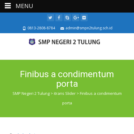
MENU
0813-2808-8784
admin@smpn2tulung.sch.id
Finibus a condimentum
porta
SMP Negeri 2 Tulung
>
itrans Slider
>
Finibus a condimentum
porta