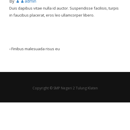
By
admin
Duis dapibus vitae nulla id auctor. Suspendisse facilisis, turpis
in faucibus placerat, eros leo ullamcorper libero.
Post
‹
Finibus malesuada risus eu
navigation
Copyright © SMP Negeri 2 Tulung Klaten