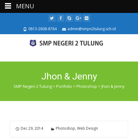
MENU
0813-2808-8784
admin@smpn2tulung.sch.id
Jhon & Jenny
SMP Negeri 2 Tulung
>
Portfolio
>
Photoshop
>
Jhon & Jenny
Dec 29, 2014
Photoshop, Web Design