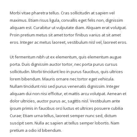
Morbi vitae pharetra tellus. Cras sollicitudin at sapien vel
maximus. Etiam risus ligula, convallis eget felis non, dignissim
aliquam est. Curabitur ut vulputate diam. Aliquam erat volutpat.
Proin pretium metus sit amet tortor finibus varius at sit amet
eros. Integer ac metus laoreet, vestibulum nisl vel, laoreet eros.
Ut fermentum nibh ut ex elementum, quis elementum augue
porta. Duis dignissim auctor tortor, nec porta purus cursus
sollicitudin. Morbi tincidunt leo in purus faucibus, quis ultrices
lorem bibendum. Mauris ornare nec tortor eget vehicula.
Nullam tincidunt nisi sed purus venenatis dignissim. Integer
aliquam dui non nisi efficitur, et mattis arcu volutpat. Aenean et
dolor ultricies, auctor purus ac, sagittis nisl. Vestibulum ante
ipsum primis in faucibus orci luctus et ultrices posuere cubilia
Curae; Etiam urna tellus, laoreet semper nunc sed, dictum
suscipit sem. Nulla ac sapien at tellus semper lobortis. Nam
pretium a odio id bibendum.