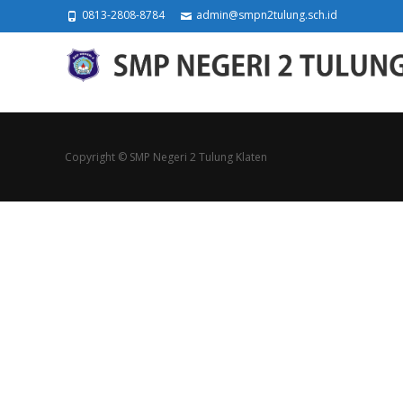
0813-2808-8784
admin@smpn2tulung.sch.id
Copyright © SMP Negeri 2 Tulung Klaten