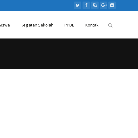
Search
Siswa
Kegiatan Sekolah
PPDB
Kontak
for: