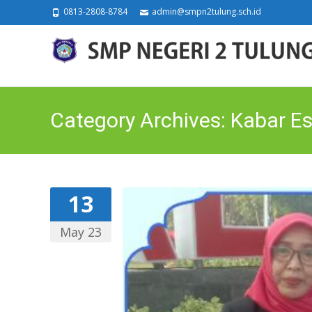
0813-2808-8784
admin@smpn2tulung.sch.id
Category Archives: Kabar E
13
May 23