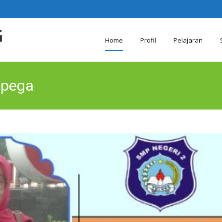
Skip
Home
Profil
Pelajaran
to
content
spega