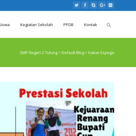
Search
Siswa
Kegiatan Sekolah
PPDB
Kontak
for:
SMP Negeri 2 Tulung
>
Default Blog
>
Kabar Espega