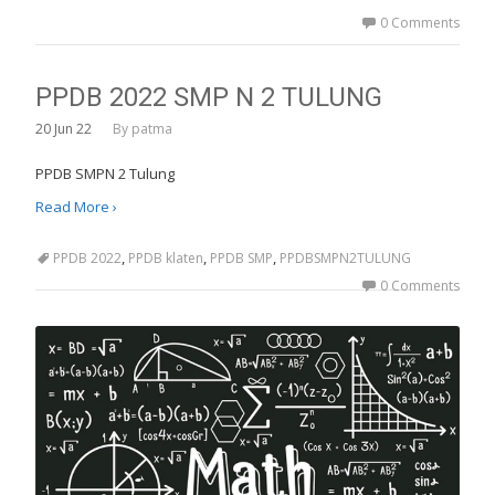
0 Comments
PPDB 2022 SMP N 2 TULUNG
20
Jun 22
By
patma
PPDB SMPN 2 Tulung
Read More ›
,
,
,
PPDB 2022
PPDB klaten
PPDB SMP
PPDBSMPN2TULUNG
0 Comments