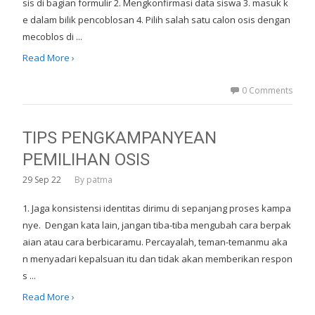
sis di bagian formulir 2. Mengkonfirmasi data siswa 3. masuk k
e dalam bilik pencoblosan 4. Pilih salah satu calon osis dengan
mecoblos di ...
Read More ›
0 Comments
TIPS PENGKAMPANYEAN
PEMILIHAN OSIS
29
Sep 22
By
patma
1. Jaga konsistensi identitas dirimu di sepanjang proses kampa
nye. Dengan kata lain, jangan tiba-tiba mengubah cara berpak
aian atau cara berbicaramu. Percayalah, teman-temanmu aka
n menyadari kepalsuan itu dan tidak akan memberikan respon
s ...
Read More ›