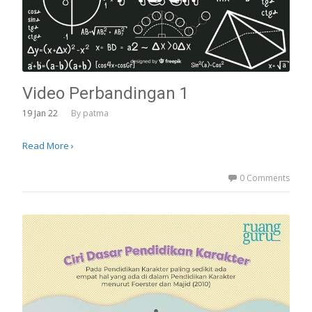
Video Perbandingan 1
19
Jan 22
By
patma
Read More ›
0 Comments