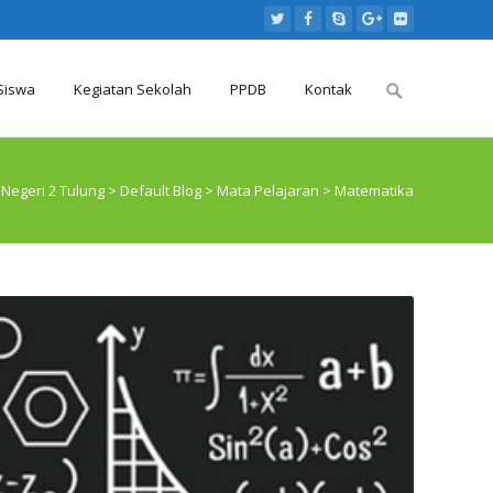
Search
Siswa
Kegiatan Sekolah
PPDB
Kontak
for:
Negeri 2 Tulung
>
Default Blog
>
Mata Pelajaran
>
Matematika