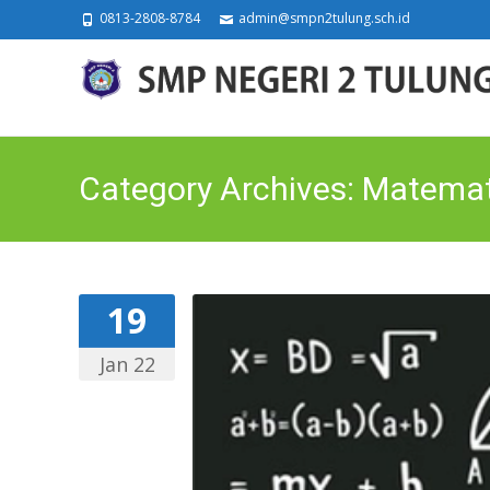
0813-2808-8784
admin@smpn2tulung.sch.id
Category Archives: Matema
19
Jan 22