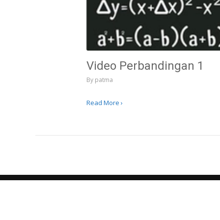
Video Perbandingan 1
By
patma
Read More ›
Copyright © SMP Negeri 2 Tulung Klaten