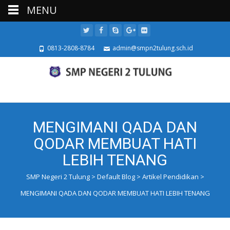
MENU
0813-2808-8784
admin@smpn2tulung.sch.id
MENGIMANI QADA DAN
QODAR MEMBUAT HATI
LEBIH TENANG
SMP Negeri 2 Tulung
>
Default Blog
>
Artikel Pendidikan
>
MENGIMANI QADA DAN QODAR MEMBUAT HATI LEBIH TENANG