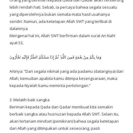
lebih rendah hati. Sebab, ia percaya bahwa segala sesuatu
yang diperolehnya bukan semata-mata hasil usahanya
sendiri. Namun, ada ketetapan Allah SWT yang terlibat di
dalamnya.
Mengenai hal ini, Allah SWT berfirman dalam surat An Nahl
ayat 53,
وَمَا بِكُمْ مِنْ نِعْمَةٍ فَمِنَ اللَّهِ ۖ ثُمَّ إِذَا مَسَّكُمُ الضُّرُّ فَإِلَيْهِ تَجْأَرُونَ
Artinya: “Dan segala nikmat yang ada padamu (datangnya) dari
Allah, kemudian apabila kamu ditimpa kesengsaraan, maka
kepada-Nyalah kamu meminta pertolongan.”
3. Melatih baik sangka
Beriman kepada Qada dan Qadar membuat kita semakin
berbaik sangka atau husnuzan kepada Allah SWT. Selain itu,
akan tertanam mindset (pemikiran) bahwa segala ketetapan
dari Allah yang ditimpakan untuk seseorang, pasti