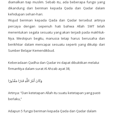
diamalkan tiap muslim. Sebab itu, ada beberapa fungsi yang
dikandung dari beriman kepada Qada dan Qadar dalam
kehidupan sehari-hari.
Wujud beriman kepada Qada dan Qadar tersebut artinya
percaya dengan sepenuh hati bahwa Allah SWT telah
menentukan segala sesuatu yang akan terjadi pada makhluk-
Nya. Meskipun begitu, manusia tetap harus berusaha dan
berikhtiar dalam mencapai sesuatu seperti yang dikutip dari
Sumber Belajar Kemendikbud.
Keberadaan Qadha dan Qadar ini dapat dibuktikan melalui
firmanNya dalam surat Al Ahzab ayat 38,
وَكَانَ أَمْرُ اللَّهِ قَدَرًا مَقْدُورًا
Artinya: “Dan ketetapan Allah itu suatu ketetapan yang pasti
berlaku,”
Adapun 5 fungsi beriman kepada Qada dan Qadar dalam