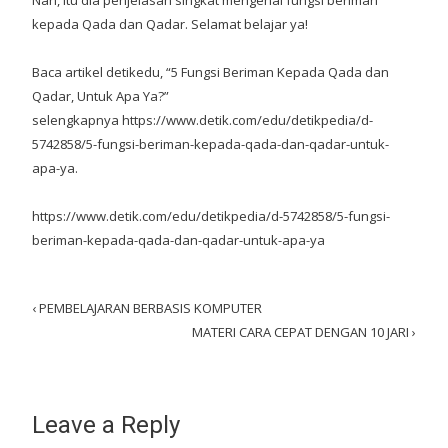
kepada Qada dan Qadar. Selamat belajar ya!
Baca artikel detikedu, “5 Fungsi Beriman Kepada Qada dan
Qadar, Untuk Apa Ya?”
selengkapnya
https://www.detik.com/edu/detikpedia/d-
5742858/5-fungsi-beriman-kepada-qada-dan-qadar-untuk-
apa-ya
.
https://www.detik.com/edu/detikpedia/d-5742858/5-fungsi-
beriman-kepada-qada-dan-qadar-untuk-apa-ya
Post
‹
PEMBELAJARAN BERBASIS KOMPUTER
MATERI CARA CEPAT DENGAN 10 JARI
›
navigation
Leave a Reply