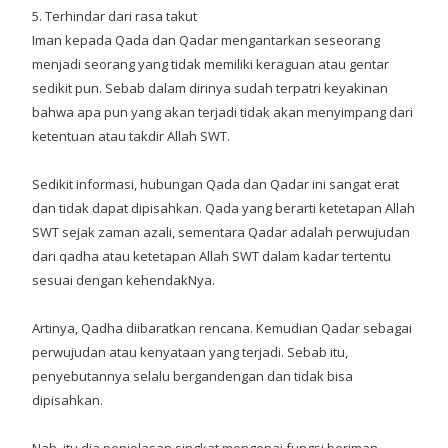
5. Terhindar dari rasa takut
Iman kepada Qada dan Qadar mengantarkan seseorang
menjadi seorang yang tidak memiliki keraguan atau gentar
sedikit pun. Sebab dalam dirinya sudah terpatri keyakinan
bahwa apa pun yang akan terjadi tidak akan menyimpang dari
ketentuan atau takdir Allah SWT.
Sedikit informasi, hubungan Qada dan Qadar ini sangat erat
dan tidak dapat dipisahkan. Qada yang berarti ketetapan Allah
SWT sejak zaman azali, sementara Qadar adalah perwujudan
dari qadha atau ketetapan Allah SWT dalam kadar tertentu
sesuai dengan kehendakNya.
Artinya, Qadha diibaratkan rencana. Kemudian Qadar sebagai
perwujudan atau kenyataan yang terjadi. Sebab itu,
penyebutannya selalu bergandengan dan tidak bisa
dipisahkan.
Nah, itu dia penjelasan singkat mengenai fungsi beriman