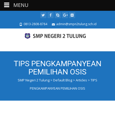
MENU
0813-2808-8784
admin@smpn2tulung.sch.id
TIPS PENGKAMPANYEAN
PEMILIHAN OSIS
SMP Negeri 2 Tulung
>
Default Blog
>
Articles
>
TIPS
PENGKAMPANYEAN PEMILIHAN OSIS