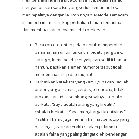
memperkaya nuansa pidato; misalnya, setelah kamu
menyampaikan satu isu yang serius, temanmu bisa
menimpalinya dengan lelucon ringan. Metode semacam
ini ampuh memerangkap perhatian teman-temanmu
dan membuat kampanyemu lebih berkesan.
Baca contoh-contoh pidato untuk memperoleh
pemahaman umum terkait isi pidato yang baik.
Jka ingin, kamu boleh menyelipkan sedikit humor;
namun, pastikan elemen humor tersebut tidak
mendominasi isi pidatomu, ya!
Perhatikan kata-kata yang kamu gunakan. Jadilah
orator yang persuasif, cerdas, terencana, tidak
arogan, dan tidak sombong. Misalnya, alih-alih
berkata, “Saya adalah orang yang kreatif,”
cobalah berkata, “Saya menghargai kreativitas.”
Pastikan kamu juga memilih kalimat penutup yang
baik. Ingat, kalimat terakhir dalam pidatomu
adalah fakta yang paling diingat oleh pendengar!