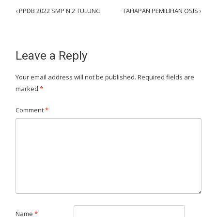
Post
‹
PPDB 2022 SMP N 2 TULUNG
TAHAPAN PEMILIHAN OSIS
›
navigation
Leave a Reply
Your email address will not be published.
Required fields are
marked
*
Comment
*
Name
*